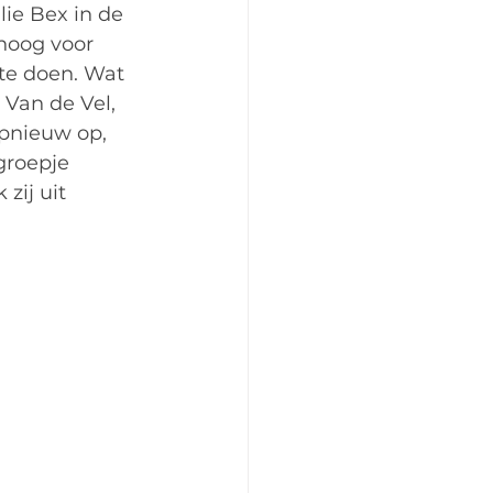
ie Bex in de 
hoog voor 
te doen. Wat 
Van de Vel, 
opnieuw op, 
groepje 
zij uit 