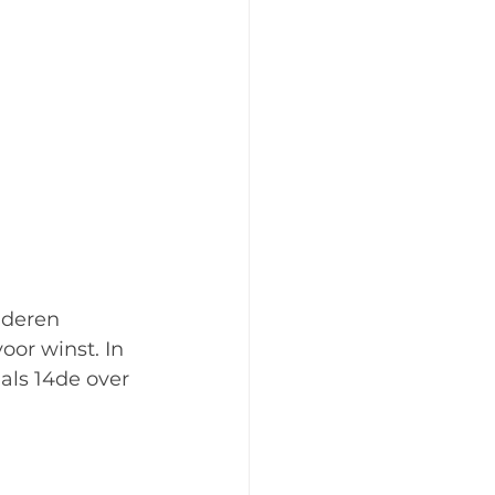
nderen 
or winst. In 
als 14de over 