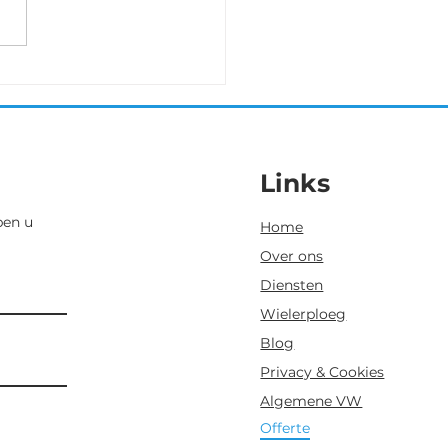
ent. Zij kan na de nodige
jd met de modder als
 finishen.
Links
pen u
Home
Over ons
Diensten
Wielerploeg
Blog
Privacy & Cookies
Algemene VW
Offerte