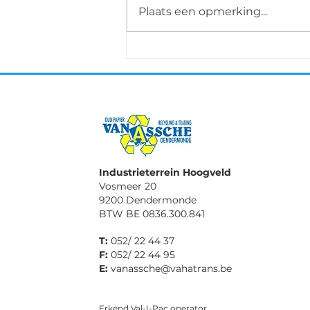
Plaats een opmerking...
Grenchen 5-9 oktober
Industrieterrein Hoogveld
Vosmeer 20
9200 Dendermonde
BTW BE 0836.300.841
T:
052/ 22 44 37
F:
052/ 22 44 95
E:
vanassche@vahatrans.be
Erkend Val-I-Pac operator