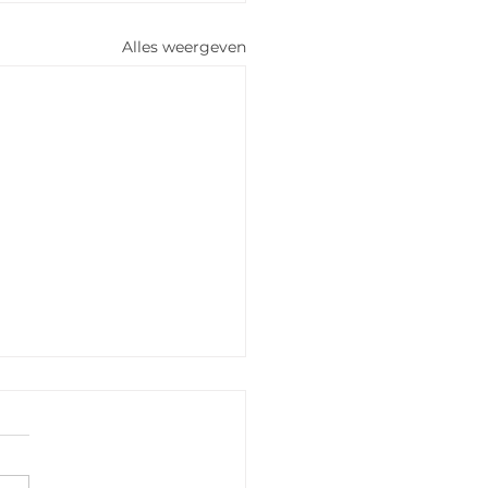
Alles weergeven
erlee 3 oktober
eze veldrit met 38 dames
de start tekent Anoek