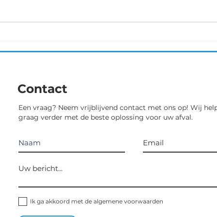
pres
als gastrenster met de
stri
Sprinters Malderen deel te
23ste
nemen aan deze UCI 1.2
wedstrijd. Liefst 130
deelneemsters...
Contact
Een vraag? Neem vrijblijvend contact met ons op! Wij hel
graag verder met de beste oplossing voor uw afval.
Ik ga akkoord met de algemene voorwaarden