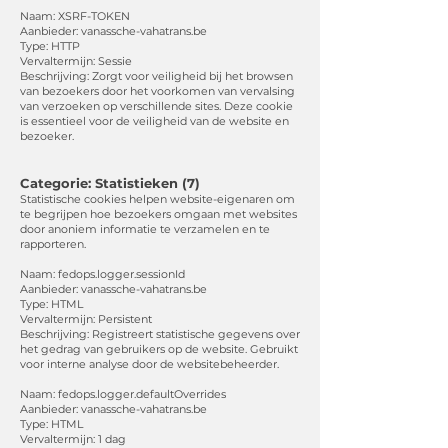
Naam: XSRF-TOKEN
Aanbieder: vanassche-vahatrans.be
Type: HTTP
Vervaltermijn: Sessie
Beschrijving: Zorgt voor veiligheid bij het browsen
van bezoekers door het voorkomen van vervalsing
van verzoeken op verschillende sites. Deze cookie
is essentieel voor de veiligheid van de website en
bezoeker.
Categorie: Statistieken (7)
Statistische cookies helpen website-eigenaren om
te begrijpen hoe bezoekers omgaan met websites
door anoniem informatie te verzamelen en te
rapporteren.
Naam: fedops.logger.sessionId
Aanbieder: vanassche-vahatrans.be
Type: HTML
Vervaltermijn: Persistent
Beschrijving: Registreert statistische gegevens over
het gedrag van gebruikers op de website. Gebruikt
voor interne analyse door de websitebeheerder.
Naam: fedops.logger.defaultOverrides
Aanbieder: vanassche-vahatrans.be
Type: HTML
Vervaltermijn: 1 dag