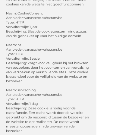
cookies kan de website niet goed functioneren.
Naam: CookieConsent
Aanbieder: vanassche-vahatrans.be
Type: HTTP
Vervaltermijn: 1 jaar
Beschrijving: Slaat de cookietoestemmingsstatus
van de gebruiker op voor het huidige domein
Naam: hs
Aanbieder: vanassche-vahatrans.be
Type:HTTP
Vervaltermijn: Sessie
Beschrijving: Zorgt voor veiligheid bij het browsen
van bezoekers door het voorkomen van vervalsing
van verzoeken op verschillende sites. Deze cookie
is essentieel voor de veiligheid van de website en
bezoeker.
Naam: ssr-caching
Aanbieder: vanassche-vahatrans.be
Type: HTTP
Vervaltermijn: 1 dag
Beschrijving: Deze cookie is nodig voor de
cachefunctie. Een cache wordt door de website
gebruikt om de responstijd tussen de bezoeker en
de website te optimaliseren. De cache wordt
meestal opgeslagen in de browser van de
bezoeker.