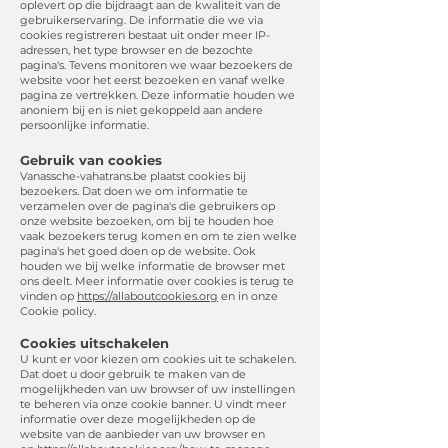
oplevert op die bijdraagt aan de kwaliteit van de
gebruikerservaring. De informatie die we via
cookies registreren bestaat uit onder meer IP-
adressen, het type browser en de bezochte
pagina's.​ Tevens monitoren we waar bezoekers de
website voor het eerst bezoeken en vanaf welke
pagina ze vertrekken. Deze informatie houden we
anoniem bij en is niet gekoppeld aan andere
persoonlijke informatie.
Gebruik van cookies
Vanassche-vahatrans.be plaatst cookies bij
bezoekers. Dat doen we om informatie te
verzamelen over de pagina's die gebruikers op
onze website bezoeken, om bij te houden hoe
vaak bezoekers terug komen en om te zien welke
pagina's het goed doen op de website. Ook
houden we bij welke informatie de browser met
ons deelt. Meer informatie over cookies is terug te
vinden op
https://allaboutcookies.org
en in onze
Cookie policy.​
Cookies uitschakelen
U kunt er voor kiezen om cookies uit te schakelen.
Dat doet u door gebruik te maken van de
mogelijkheden van uw browser of uw instellingen
te beheren via onze cookie banner. U vindt meer
informatie over deze mogelijkheden op de
website van de aanbieder van uw browser en