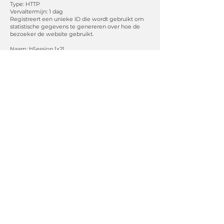
Type: HTTP
Vervaltermijn: 1 dag
Registreert een unieke ID die wordt gebruikt om
statistische gegevens te genereren over hoe de
bezoeker de website gebruikt.
Naam: bSession [x2]
Aanbieder:
Google
, vanassche-vahatrans.be
Type: HTTP
Vervaltermijn: 1 dag
Stelt een unieke ID in voor de sessie. Hierdoor kan
de website gegevens over bezoekersgedrag
verkrijgen voor statistische doeleinden.
Categorie: Marketing (1)
Marketingcookies worden gebruikt om bezoekers
over websites heen te volgen. De bedoeling is om
advertenties weer te geven die relevant en
aantrekkelijk zijn voor de individuele gebruiker en
daardoor waardevoller voor uitgevers en externe
adverteerders.
Naam: svSession
Aanbieder: vanassche-vahatrans.be
Type: HTTP
Vervaltermijn: 2 jaar
Beschrijving: Volgt een bezoeker over alle wix.com
sites. De verzamelde informatie kan worden