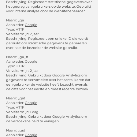
Beschrijving: Registreert statistische gegevens over
het gedrag van gebruikers op de website. Gebruikt
voor interne analyse door de websitebeheerder.
Naam: _ga
Aanbieder:
Google
Type: HTTP
Vervaltermijn: 2 jaar
Beschrijving: Registreert een unieke ID die wordt
gebruikt om statistische gegevens te genereren
over hoe de bezoeker de website gebruikt.
Naam: _ga_#
Aanbieder:
Google
Type: HTTP
Vervaltermijn: 2 jaar
Beschrijving: Gebruikt door Google Analytics om
gegevens te verzamelen over het aantal keren dat
een gebruiker de website heeft bezocht, evenals
de data voor het eerste en meest recente bezoek.
Naam: _gat
Aanbieder:
Google
Type: HTTP
Vervaltermijn: 1 dag
Beschrijving: Gebruikt door Google Analytics om
de verzoeksnelheid te verlagen
Naam: _gid
Aanbieder:
Google