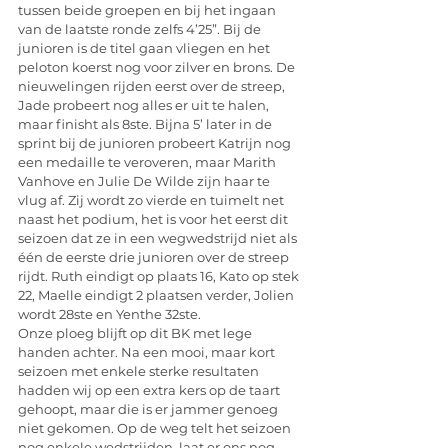
tussen beide groepen en bij het ingaan 
van de laatste ronde zelfs 4’25”. Bij de 
junioren is de titel gaan vliegen en het 
peloton koerst nog voor zilver en brons. De 
nieuwelingen rijden eerst over de streep, 
Jade probeert nog alles er uit te halen, 
maar finisht als 8ste. Bijna 5’ later in de 
sprint bij de junioren probeert Katrijn nog 
een medaille te veroveren, maar Marith 
Vanhove en Julie De Wilde zijn haar te 
vlug af. Zij wordt zo vierde en tuimelt net 
naast het podium, het is voor het eerst dit 
seizoen dat ze in een wegwedstrijd niet als 
één de eerste drie junioren over de streep 
rijdt. Ruth eindigt op plaats 16, Kato op stek 
22, Maelle eindigt 2 plaatsen verder, Jolien 
wordt 28ste en Yenthe 32ste.
Onze ploeg blijft op dit BK met lege 
handen achter. Na een mooi, maar kort 
seizoen met enkele sterke resultaten 
hadden wij op een extra kers op de taart 
gehoopt, maar die is er jammer genoeg 
niet gekomen. Op de weg telt het seizoen 
nog enkele wedstrijden, laat er ons nog 