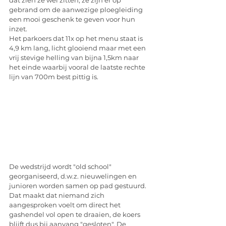
dat zien ze wel zitten, ze zijn er op 
gebrand om de aanwezige ploegleiding 
een mooi geschenk te geven voor hun 
inzet.
Het parkoers dat 11x op het menu staat is 
4,9 km lang, licht glooiend maar met een 
vrij stevige helling van bijna 1,5km naar 
het einde waarbij vooral de laatste rechte 
lijn van 700m best pittig is. 
De wedstrijd wordt "old school" 
georganiseerd, d.w.z. nieuwelingen en 
junioren worden samen op pad gestuurd. 
Dat maakt dat niemand zich 
aangesproken voelt om direct het 
gashendel vol open te draaien, de koers 
blijft dus bij aanvang "gesloten". De 