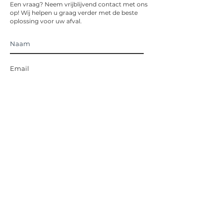
Een vraag? Neem vrijblijvend contact met ons
op! Wij helpen u graag verder met de beste
oplossing voor uw afval.
Ik ga akkoord met de algemene
voorwaarden
Verzenden
Links
Home