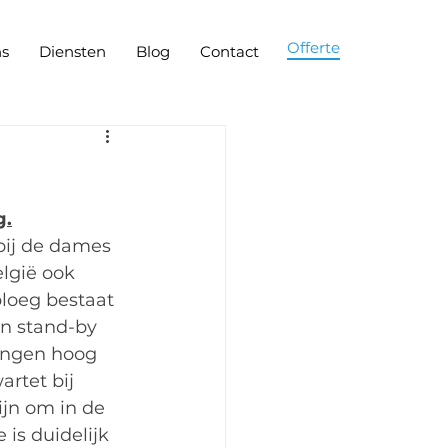
Offerte
ns
Diensten
Blog
Contact
g.
bij de dames 
lgië ook 
ploeg bestaat 
en stand-by 
tingen hoog 
rtet bij 
ijn om in de 
is duidelijk 