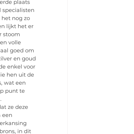
erde plaats 
 specialisten 
 het nog zo 
 lijkt het er 
r stoom 
en volle 
maal goed om 
zilver en goud 
de enkel voor 
e hen uit de 
, wat een 
p punt te 
.
at ze deze 
n een 
erkansing 
rons, in dit 