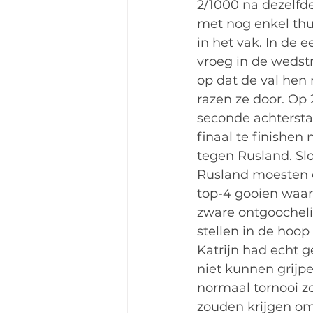
2/1000 na dezelfde
met nog enkel thuis
in het vak. In de 
vroeg in de wedstri
op dat de val hen
razen ze door. Op 
seconde achterst
finaal te finishen
tegen Rusland. Slo
Rusland moesten o
top-4 gooien waar
zware ontgoocheli
stellen in de hoop
Katrijn had echt 
niet kunnen grijpe
normaal tornooi z
zouden krijgen om 