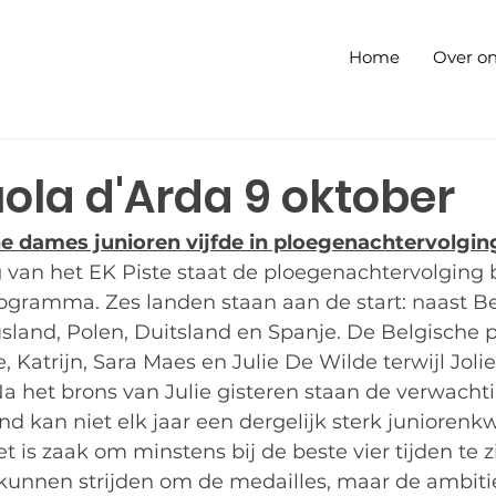
Home
Over o
ola d'Arda 9 oktober
he dames junioren vijfde in ploegenachtervolgin
van het EK Piste staat de ploegenachtervolging 
rogramma. Zes landen staan aan de start: naast Be
Rusland, Polen, Duitsland en Spanje. De Belgische 
, Katrijn, Sara Maes en Julie De Wilde terwijl Joli
 Na het brons van Julie gisteren staan de verwach
d kan niet elk jaar een dergelijk sterk juniorenkwa
t is zaak om minstens bij de beste vier tijden te z
unnen strijden om de medailles, maar de ambitie 