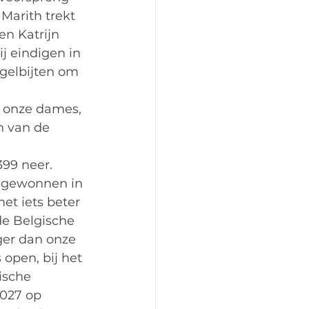
Marith trekt 
en Katrijn 
j eindigen in 
agelbijten om 
p onze dames, 
n van de 
399 neer. 
n gewonnen in 
et iets beter 
e Belgische 
ager dan onze 
open, bij het 
ische 
,027 op 