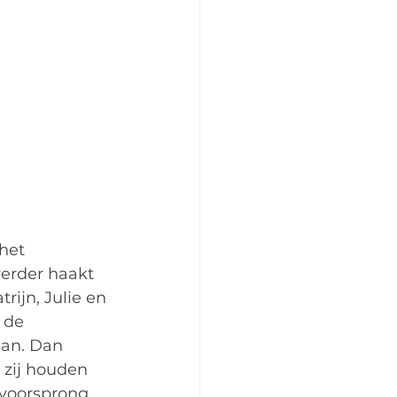
het 
verder haakt 
rijn, Julie en 
 de 
aan. Dan 
 zij houden 
 voorsprong 