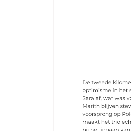
De tweede kilomete
optimisme in het s
Sara af, wat was v
Marith blijven ste
voorsprong op Pol
maakt het trio ech
bij het ingaan va