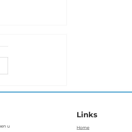
erlee 3 oktober
eze veldrit met 38 dames
de start tekent Anoek
ent. Zij kan na de nodige
jd met de modder als
 finishen.
Links
pen u
Home