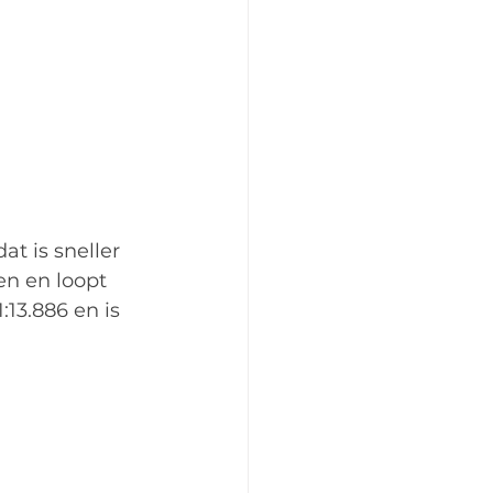
t is sneller 
en en loopt 
13.886 en is 