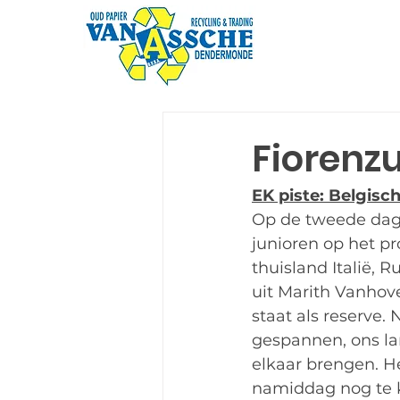
Fiorenzu
EK piste: Belgisc
Op de tweede dag 
junioren op het p
thuisland Italië, 
uit Marith Vanhove
staat als reserve.
gespannen, ons lan
elkaar brengen. He
namiddag nog te k