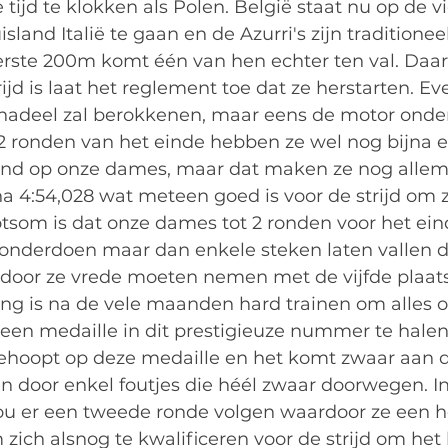
 tijd te klokken als Polen. België staat nu op de vi
land Italië te gaan en de Azurri's zijn traditioneel
eerste 200m komt één van hen echter ten val. Daar
jd is laat het reglement toe dat ze herstarten. Even
 nadeel zal berokkenen, maar eens de motor onde
2 ronden van het einde hebben ze wel nog bijna e
and op onze dames, maar dat maken ze nog alle
 na 4:54,028 wat meteen goed is voor de strijd om 
tsom is dat onze dames tot 2 ronden voor het ein
nderdoen maar dan enkele steken laten vallen di
door ze vrede moeten nemen met de vijfde plaats
ng is na de vele maanden hard trainen om alles o
 een medaille in dit prestigieuze nummer te halen
gehoopt op deze medaille en het komt zwaar aan d
n door enkel foutjes die héél zwaar doorwegen. I
ou er een tweede ronde volgen waardoor ze een h
zich alsnog te kwalificeren voor de strijd om het b