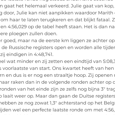
 gaat het helemaal verkeerd. Julie gaat van kop, 
ig door, Julie kan niet aanpikken waardoor Marith 
 haar te laten terugkeren en dat blijkt fataal. Zi
olen 4:56,029 op de tabel heeft staan. Het is dan n
ere ploegen zullen doen. 
r goed, maar na de eerste km liggen ze achter o
de Russische registers open en worden alle tijde
ij eindigen in 4:48,741. 
el wat minder en zij zetten een eindtijd van 5:08,
s voorlaatste van start. Ons kwartet heeft van he
rn en dus is er nog een straaltje hoop. Zij openen n
ar raken dan in de volgende ronden achter op d
 ronden van het einde zijn ze zelfs nog bijna 3" tr
laait weer op. Maar dan gaan de Duitse registers 
hebben ze nog zowat 1,3" achterstand op het Belg
ijden wel een perfecte laatste ronde om met 4:56