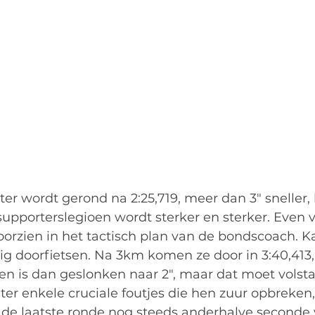
r wordt gerond na 2:25,719, meer dan 3" sneller, 
upporterslegioen wordt sterker en sterker. Even 
oorzien in het tactisch plan van de bondscoach. Kat
vig doorfietsen. Na 3km komen ze door in 3:40,413,
en is dan geslonken naar 2", maar dat moet volst
ter enkele cruciale foutjes die hen zuur opbreken,
n de laatste ronde nog steeds anderhalve seconde