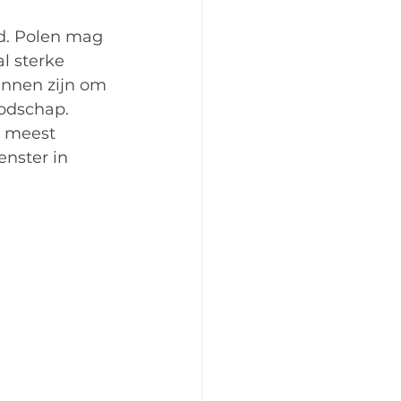
d. Polen mag 
l sterke 
unnen zijn om 
oodschap.
e meest 
enster in 