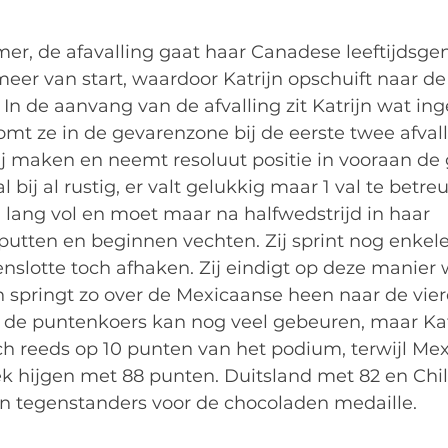
er, de afavalling gaat haar Canadese leeftijdsge
eer van start, waardoor Katrijn opschuift naar de 
 In de aanvang van de afvalling zit Katrijn wat ing
mt ze in de gevarenzone bij de eerste twee afval
ij maken en neemt resoluut positie in vooraan de 
l bij al rustig, er valt gelukkig maar 1 val te betreu
 lang vol en moet maar na halfwedstrijd in haar 
putten en beginnen vechten. Zij sprint nog enkel
lotte toch afhaken. Zij eindigt op deze manier we
n springt zo over de Mexicaanse heen naar de vierd
n de puntenkoers kan nog veel gebeuren, maar Katr
h reeds op 10 punten van het podium, terwijl Mex
ek hijgen met 88 punten. Duitsland met 82 en Chili
n tegenstanders voor de chocoladen medaille.