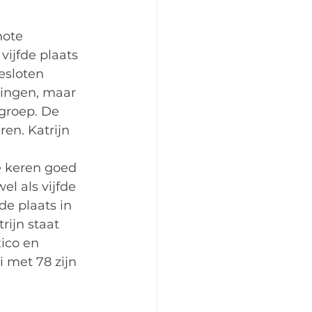
note 
vijfde plaats 
esloten 
lingen, maar 
groep. De 
ren. Katrijn 
e keren goed 
l als vijfde 
e plaats in 
ijn staat 
ico en 
 met 78 zijn 