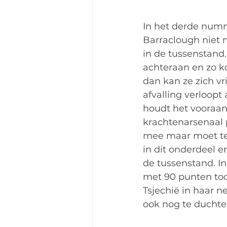
In het derde numm
Barraclough niet m
in de tussenstand.
achteraan en zo ko
dan kan ze zich vr
afvalling verloopt a
houdt het vooraan
krachtenarsenaal 
mee maar moet tens
in dit onderdeel e
de tussenstand. I
met 90 punten toc
Tsjechië in haar n
ook nog te duchte