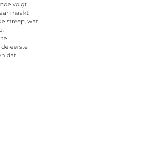
nde volgt 
maar maakt 
e streep, wat 
p.
te 
de eerste 
en dat 