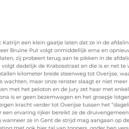
 Katrijn een klein gaatje laten dat ze in de afdali
keer Bruine Put volgt onmiddellijk erna en opnie
laten, zij probeert terug aan te pikken in de afdal
 volgt dadelijk de Krabosstraat en die is er net te 
tallen kilometer brede steenweg tot Overijse, wa
es wachten, maar onze renster slaagt er niet meer
ken met het peloton en de jury zet haar met enk
orona is er geen bezemwagen en het groepje lotg
gen kracht verder tot Overijse tussen het “dagelij
een ervaring rijker bereikt ze de druivengemeen
g wanneer ze in Gent de strijd mag aangaan op de 
eting met ook hier tal van toppers, onder hen ver