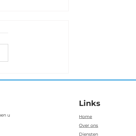
erlee 3 oktober
eze veldrit met 38 dames
de start tekent Anoek
ent. Zij kan na de nodige
jd met de modder als
 finishen.
Links
pen u
Home
Over ons
Diensten