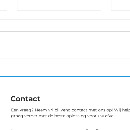
Binche-Chimay-Binche 5
Kast
oktober
In d
aan 
Esmée kreeg het aanbod om
pres
als gastrenster met de
stri
Sprinters Malderen deel te
23ste
nemen aan deze UCI 1.2
wedstrijd. Liefst 130
deelneemsters...
Contact
Een vraag? Neem vrijblijvend contact met ons op! Wij hel
graag verder met de beste oplossing voor uw afval.