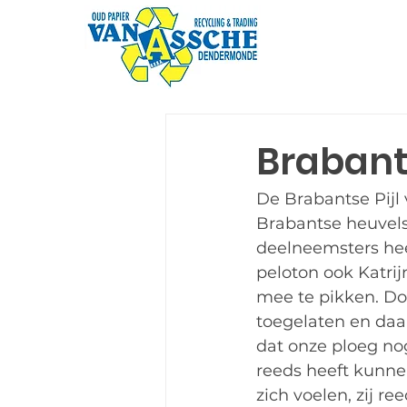
Brabants
De Brabantse Pijl 
Brabantse heuvels 
deelneemsters hee
peloton ook Katrij
mee te pikken. Do
toegelaten en daar
dat onze ploeg no
reeds heeft kunnen
zich voelen, zij r