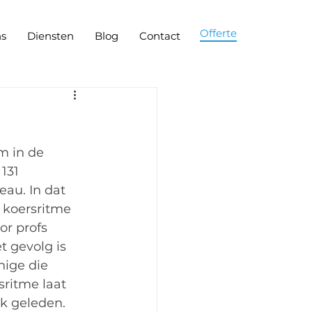
Offerte
ns
Diensten
Blog
Contact
m in de 
131 
au. In dat 
 koersritme 
r profs 
 gevolg is 
ige die 
ritme laat 
ek geleden. 