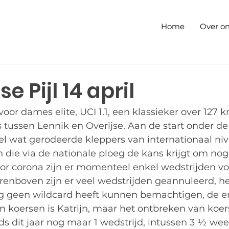
Home
Over o
e Pijl 14 april
voor dames elite, UCI 1.1, een klassieker over 127 k
tussen Lennik en Overijse. Aan de start onder de 
l wat gerodeerde kleppers van internationaal nive
n die via de nationale ploeg de kans krijgt om nog
or corona zijn er momenteel enkel wedstrijden voo
enboven zijn er veel wedstrijden geannuleerd, het
g geen wildcard heeft kunnen bemachtigen, de en
 koersen is Katrijn, maar het ontbreken van koers
eeds dit jaar nog maar 1 wedstrijd, intussen 3 ½ we