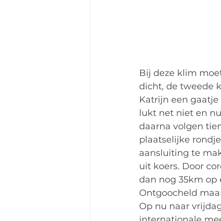
Bij deze klim moet
dicht, de tweede 
Katrijn een gaatje 
lukt net niet en nu
daarna volgen tien
plaatselijke rondj
aansluiting te ma
uit koers. Door c
dan nog 35km op ei
Ontgoocheld maar 
Op nu naar vrijda
internationale me