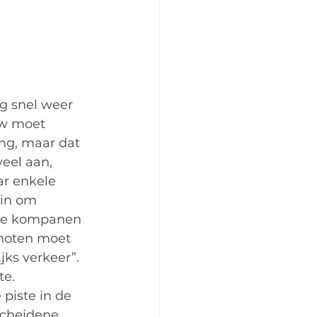
ng snel weer 
uw moet 
ing, maar dat 
veel aan, 
ar enkele 
 in om 
ele kompanen 
enoten moet 
ks verkeer”. 
te.
piste in de 
scheidene 