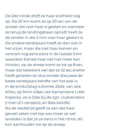
De 2de ronde drijft ze haar snelheid nog 
op. Na 20 km komt ze op 20 sec van de 
renster die voor haar is gestart en wanneer 
ze terug de landingsbaan oprijdt haalt ze 
de renster in die 2 min voor haar gestart is. 
De andere eerstejaars heeft ze dan ook in 
het vizier, maar die ziet haar komen en 
versnelt nog eens extra in de laatste 5 km 
waardoor Esmée haar net niet meer kan 
inhalen, op de streep komt ze tot op 8 sec, 
maar dat betekent wel dat ze 52 sec sneller 
heeft gereden en dus zonder discussie de 
beste eerstejaars belofte van het pak is.
In de einduitslag is Esmée 25ste  van alle 
elites, op 5min 43sec van kampioene Lotte 
Kopecky, ze is 12de bij de zgn. clubrensters 
(=niet UCI-rensters), en 8ste belofte.
Na de wedstrijd geeft ze aan dat haar 
gevoel zeker niet top was maar ze wel 
tevreden is dat ze ze eens in het ritme, dit 
kon aanhouden tot op de streep.