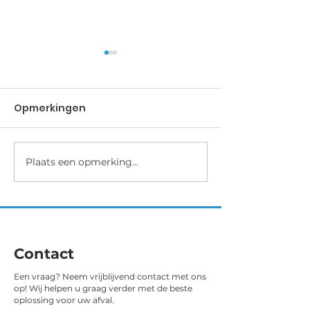
Binche-Chimay-
Kasterlee 3 o
Binche 5 oktober
In deze veldrit 
Opmerkingen
dames aan de st
Esmée kreeg het aanbod
tekent Anoek pre
om als gastrenster met de
kan na de nodige
Sprinters Malderen deel
met de modder a
te nemen aan deze UCI 1.2
Plaats een opmerking...
finishen.
wedstrijd. Liefst 130
deelneemsters...
Contact
Een vraag? Neem vrijblijvend contact met ons
op! Wij helpen u graag verder met de beste
oplossing voor uw afval.