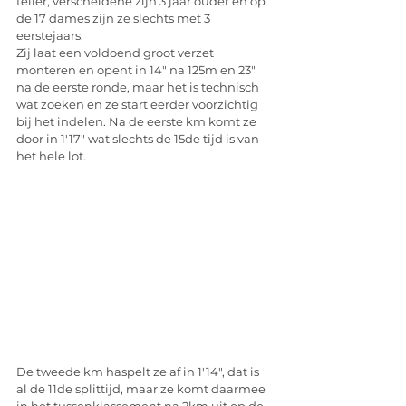
teller, verscheidene zijn 3 jaar ouder en op 
de 17 dames zijn ze slechts met 3 
eerstejaars.
Zij laat een voldoend groot verzet 
monteren en opent in 14" na 125m en 23" 
na de eerste ronde, maar het is technisch 
wat zoeken en ze start eerder voorzichtig 
bij het indelen. Na de eerste km komt ze 
door in 1'17" wat slechts de 15de tijd is van 
het hele lot. 
De tweede km haspelt ze af in 1'14", dat is 
al de 11de splittijd, maar ze komt daarmee 