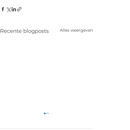
Alles weergeven
Recente blogposts
Binche-Chimay-
Kasterlee 3 o
Binche 5 oktober