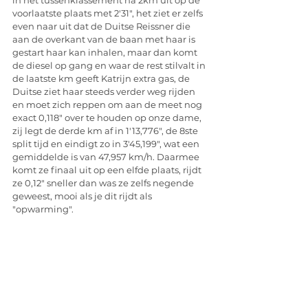
in het tussenklassement na 2km uit op de 
voorlaatste plaats met 2'31", het ziet er zelfs 
even naar uit dat de Duitse Reissner die 
aan de overkant van de baan met haar is 
gestart haar kan inhalen, maar dan komt 
de diesel op gang en waar de rest stilvalt in 
de laatste km geeft Katrijn extra gas, de 
Duitse ziet haar steeds verder weg rijden 
en moet zich reppen om aan de meet nog 
exact 0,118" over te houden op onze dame, 
zij legt de derde km af in 1'13,776", de 8ste  
split tijd en eindigt zo in 3'45,199", wat een 
gemiddelde is van 47,957 km/h. Daarmee 
komt ze finaal uit op een elfde plaats, rijdt 
ze 0,12" sneller dan was ze zelfs negende 
geweest, mooi als je dit rijdt als 
"opwarming".