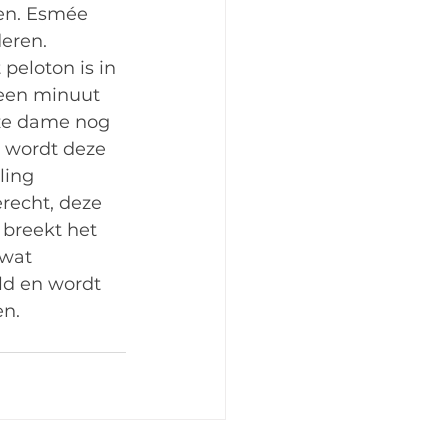
den. Esmée 
eren. 
peloton is in 
 een minuut 
nze dame nog 
 wordt deze 
ling 
recht, deze 
 breekt het 
wat 
ld en wordt 
n. 