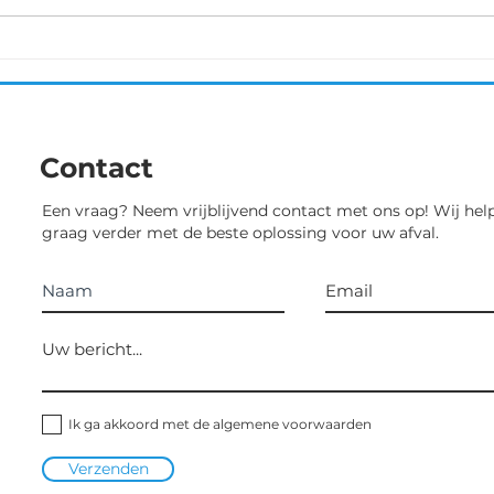
Sprinters Malderen deel te
23ste
nemen aan deze UCI 1.2
wedstrijd. Liefst 130
deelneemsters...
Contact
Een vraag? Neem vrijblijvend contact met ons op! Wij hel
graag verder met de beste oplossing voor uw afval.
Ik ga akkoord met de algemene voorwaarden
Verzenden