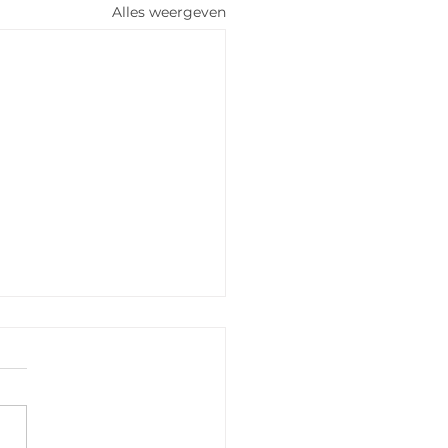
Alles weergeven
erlee 3 oktober
eze veldrit met 38 dames
de start tekent Anoek
ent. Zij kan na de nodige
jd met de modder als