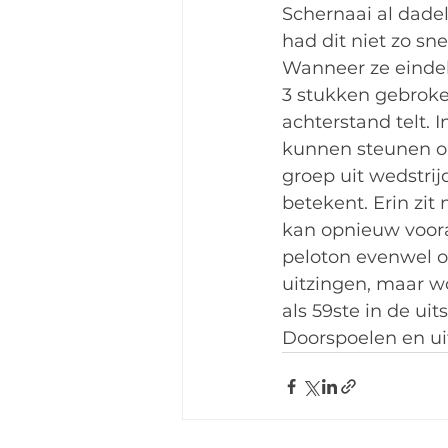
Schernaai al dadel
had dit niet zo sn
Wanneer ze eindeli
3 stukken gebroke
achterstand telt. 
kunnen steunen om
groep uit wedstri
betekent. Erin zit
kan opnieuw vooraa
peloton evenwel o
uitzingen, maar wo
als 59ste in de ui
Doorspoelen en ui