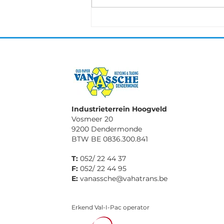
Grenchen 5-9 oktober
Industrieterrein Hoogveld
Vosmeer 20
9200 Dendermonde
BTW BE 0836.300.841
T:
052/ 22 44 37
F:
052/ 22 44 95
E:
vanassche@vahatrans.be
Erkend Val-I-Pac operator