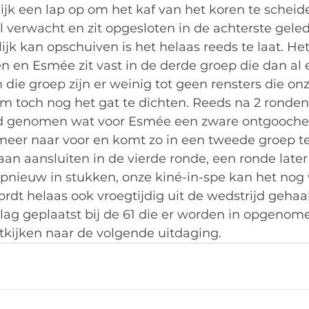
ijk een lap op om het kaf van het koren te schei
el verwacht en zit opgesloten in de achterste geled
jk kan opschuiven is het helaas reeds te laat. Het 
n en Esmée zit vast in de derde groep die dan al
In die groep zijn er weinig tot geen rensters die o
 toch nog het gat te dichten. Reeds na 2 ronden
jd genomen wat voor Esmée een zware ontgooche
 meer naar voor en komt zo in een tweede groep te
n aansluiten in de vierde ronde, een ronde later
pnieuw in stukken, onze kiné-in-spe kan het nog 
rdt helaas ook vroegtijdig uit de wedstrijd gehaa
tslag geplaatst bij de 61 die er worden in opgenome
tkijken naar de volgende uitdaging.