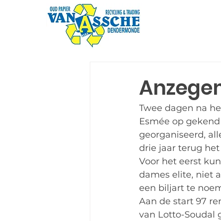
Anzegem
Twee dagen na het
Esmée op gekend t
georganiseerd, all
drie jaar terug het
Voor het eerst ku
dames elite, niet 
een biljart te noe
Aan de start 97 r
van Lotto-Soudal 