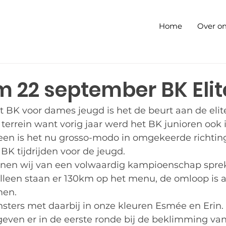
Home
Over o
 22 september BK Elit
 BK voor dames jeugd is het de beurt aan de elite
errein want vorig jaar werd het BK junioren ook
een is het nu grosso-modo in omgekeerde richting,
 BK tijdrijden voor de jeugd. 
nnen wij van een volwaardig kampioenschap sprek
alleen staan er 130km op het menu, de omloop is a
men. 
ensters met daarbij in onze kleuren Esmée en Erin
geven er in de eerste ronde bij de beklimming van