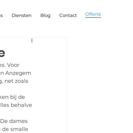
Offerte
ns
Diensten
Blog
Contact
e
s. Voor 
 in Anzegem 
 net zoals 
en bij de 
lles behalve 
. De dames 
 de smalle 